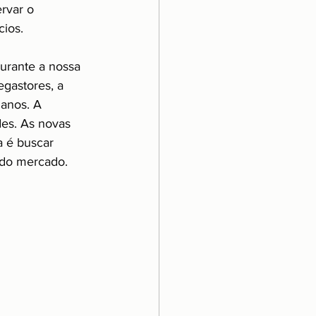
rvar o 
cios.
rante a nossa 
gastores, a 
 anos. A 
des. As novas 
 é buscar 
 do mercado.