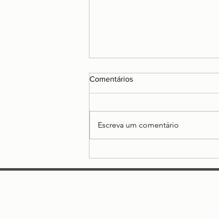
Comentários
Escreva um comentário
O futuro do trabalho é
freelance