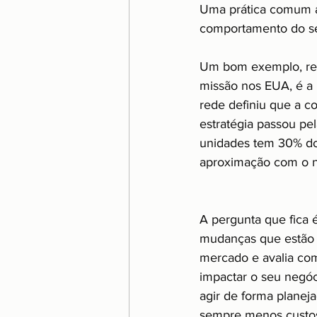
Uma prática comum a
comportamento do seu
Um bom exemplo, rec
missão nos EUA, é a 
rede definiu que a c
estratégia passou pel
unidades tem 30% do 
aproximação com o n
A pergunta que fica 
mudanças que estão 
mercado e avalia co
impactar o seu negó
agir de forma planej
sempre menos custos